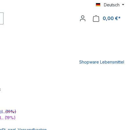
Deutsch
0,00 €*
Shopware Lebensmittel
*
...
(19%)
... (19%)
MwSt. zzgl. Versandkosten