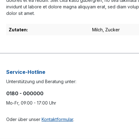
dolores et ea rebum. Stet clita kasd gubergren, no sea takimata 
invidunt ut labore et dolore magna aliquyam erat, sed diam volup
dolor sit amet.
Zutaten:
Milch
, Zucker
Service-Hotline
Unterstützung und Beratung unter:
0180 - 000000
Mo-Fr, 09:00 - 17:00 Uhr
Oder über unser
Kontaktformular
.