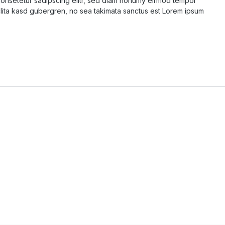
 consetetur sadipscing elitr, sed diam nonumy eirmod tempor
clita kasd gubergren, no sea takimata sanctus est Lorem ipsum