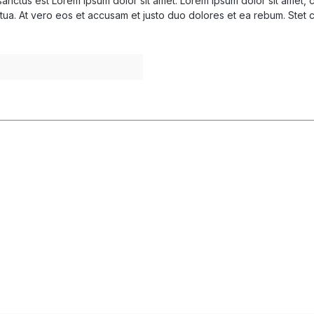
sanctus est Lorem ipsum dolor sit amet. Lorem ipsum dolor sit amet,
tua. At vero eos et accusam et justo duo dolores et ea rebum. Stet 