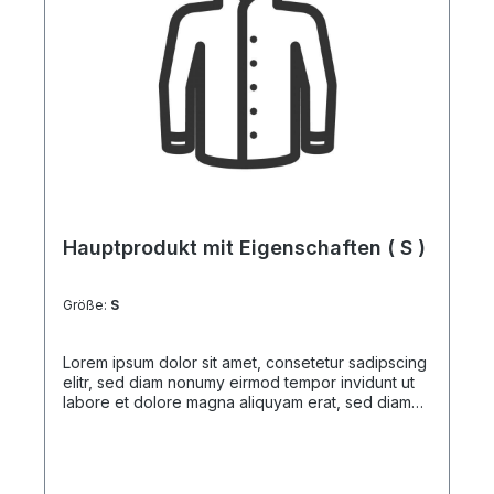
Hauptprodukt mit Eigenschaften ( S )
Größe:
S
Lorem ipsum dolor sit amet, consetetur sadipscing
elitr, sed diam nonumy eirmod tempor invidunt ut
labore et dolore magna aliquyam erat, sed diam
voluptua. At vero eos et accusam et justo duo
dolores et ea rebum. Stet clita kasd gubergren, no
sea takimata sanctus est Lorem ipsum dolor sit
amet. Lorem ipsum dolor sit amet, consetetur