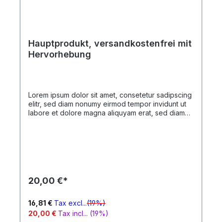
Hauptprodukt, versandkostenfrei mit
Hervorhebung
Lorem ipsum dolor sit amet, consetetur sadipscing
elitr, sed diam nonumy eirmod tempor invidunt ut
labore et dolore magna aliquyam erat, sed diam
voluptua. At vero eos et accusam et justo duo
dolores et ea rebum. Stet clita kasd gubergren, no
sea takimata sanctus est Lorem ipsum dolor sit
amet. Lorem ipsum dolor sit amet, consetetur
sadipscing elitr, sed diam nonumy eirmod tempor
invidunt ut labore et dolore magna aliquyam erat,
sed diam voluptua. At vero eos et accusam et
20,00 €*
justo duo dolores et ea rebum. Stet clita kasd
gubergren, no sea takimata sanctus est Lorem
ipsum dolor sit amet.
16,81 €
Tax excl...
(19%)
20,00 €
Tax incl... (19%)